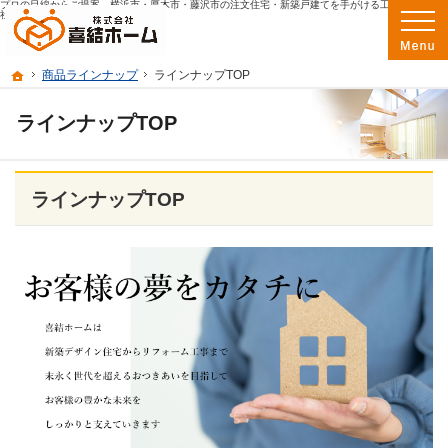
プロの目線からご提案。横浜市・厚木市・藤沢市の注文住宅・新築戸建てを手がける工務店なら当
横浜市・厚木市・藤沢市の新築・注文住宅・新築戸建てを手がける工務店なら喜結
社へ。
ホーム
商品ラインナップ
ラインナップTOP
ラインナップTOP
ラインナップTOP