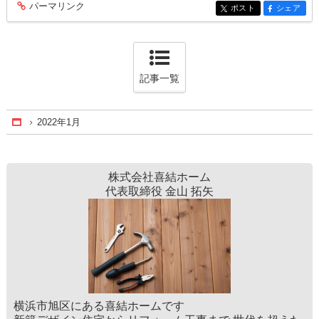
パーマリンク
entry111
ポスト
シェア
entry111
entry111
記事一覧
2022年1月
Home
株式会社喜結ホーム
代表取締役 金山 拓矢
横浜市旭区にある喜結ホームです